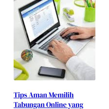
Tips Aman Memilih
Tabungan Online yang