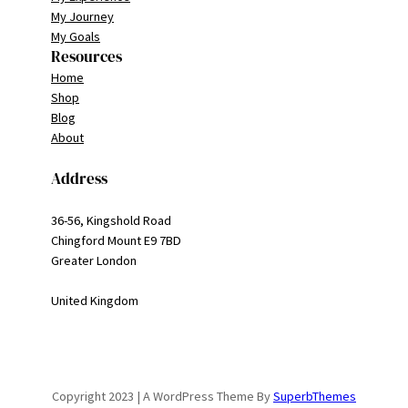
My Journey
My Goals
Resources
Home
Shop
Blog
About
Address
36-56, Kingshold Road
Chingford Mount E9 7BD
Greater London
United Kingdom
Copyright 2023 | A WordPress Theme By
SuperbThemes