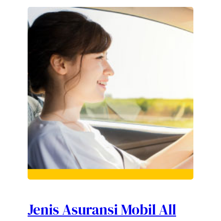
Jenis Asuransi Mobil All