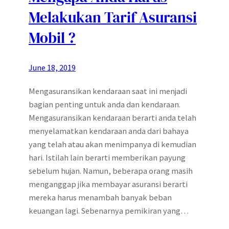
Melakukan Tarif Asuransi
Mobil ?
June 18, 2019
Mengasuransikan kendaraan saat ini menjadi
bagian penting untuk anda dan kendaraan.
Mengasuransikan kendaraan berarti anda telah
menyelamatkan kendaraan anda dari bahaya
yang telah atau akan menimpanya di kemudian
hari. Istilah lain berarti memberikan payung
sebelum hujan. Namun, beberapa orang masih
menganggap jika membayar asuransi berarti
mereka harus menambah banyak beban
keuangan lagi. Sebenarnya pemikiran yang…