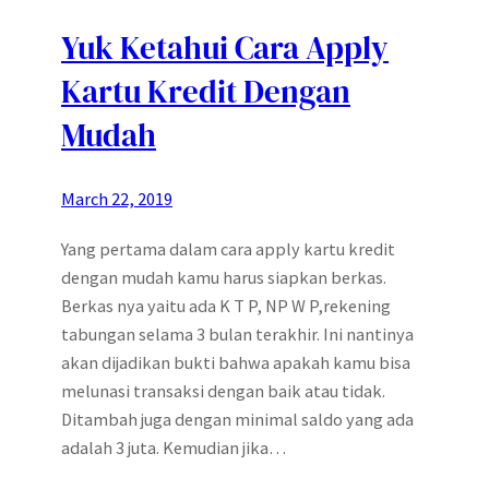
Yuk Ketahui Cara Apply
Kartu Kredit Dengan
Mudah
March 22, 2019
Yang pertama dalam cara apply kartu kredit
dengan mudah kamu harus siapkan berkas.
Berkas nya yaitu ada K T P, NP W P,rekening
tabungan selama 3 bulan terakhir. Ini nantinya
akan dijadikan bukti bahwa apakah kamu bisa
melunasi transaksi dengan baik atau tidak.
Ditambah juga dengan minimal saldo yang ada
adalah 3 juta. Kemudian jika…