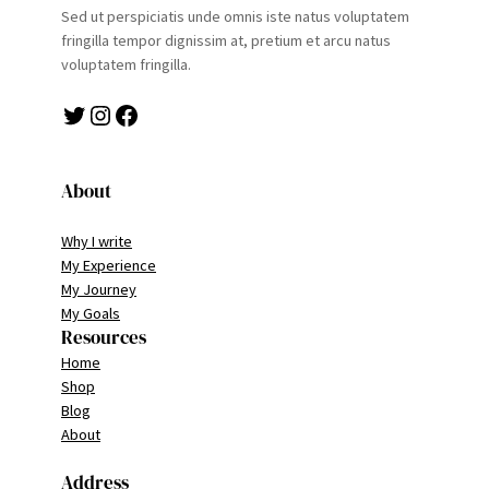
Sed ut perspiciatis unde omnis iste natus voluptatem
fringilla tempor dignissim at, pretium et arcu natus
voluptatem fringilla.
Twitter
Instagram
Facebook
About
Why I write
My Experience
My Journey
My Goals
Resources
Home
Shop
Blog
About
Address