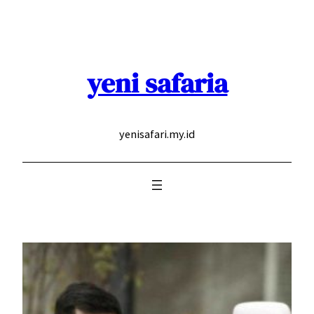
Skip
to
content
yeni safaria
yenisafari.my.id