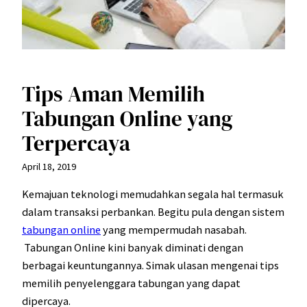
Tips Aman Memilih
Tabungan Online yang
Terpercaya
April 18, 2019
Kemajuan teknologi memudahkan segala hal termasuk
dalam transaksi perbankan. Begitu pula dengan sistem
tabungan online
yang mempermudah nasabah.
Tabungan Online kini banyak diminati dengan
berbagai keuntungannya. Simak ulasan mengenai tips
memilih penyelenggara tabungan yang dapat
dipercaya.