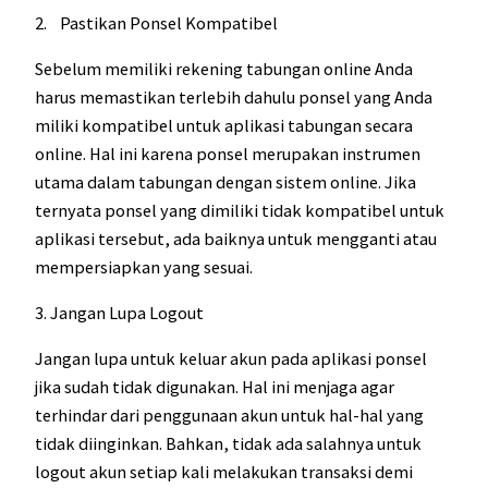
2. Pastikan Ponsel Kompatibel
Sebelum memiliki rekening tabungan online Anda
harus memastikan terlebih dahulu ponsel yang Anda
miliki kompatibel untuk aplikasi tabungan secara
online. Hal ini karena ponsel merupakan instrumen
utama dalam tabungan dengan sistem online. Jika
ternyata ponsel yang dimiliki tidak kompatibel untuk
aplikasi tersebut, ada baiknya untuk mengganti atau
mempersiapkan yang sesuai.
3. Jangan Lupa Logout
Jangan lupa untuk keluar akun pada aplikasi ponsel
jika sudah tidak digunakan. Hal ini menjaga agar
terhindar dari penggunaan akun untuk hal-hal yang
tidak diinginkan. Bahkan, tidak ada salahnya untuk
logout akun setiap kali melakukan transaksi demi