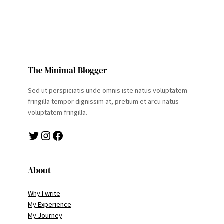
The Minimal Blogger
Sed ut perspiciatis unde omnis iste natus voluptatem
fringilla tempor dignissim at, pretium et arcu natus
voluptatem fringilla.
Twitter
Instagram
Facebook
About
Why I write
My Experience
My Journey