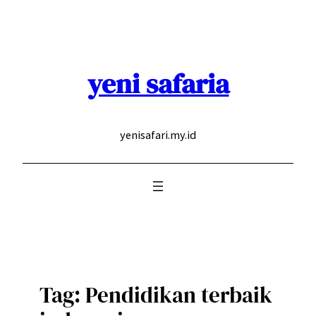
Skip
to
content
yeni safaria
yenisafari.my.id
Tag:
Pendidikan terbaik