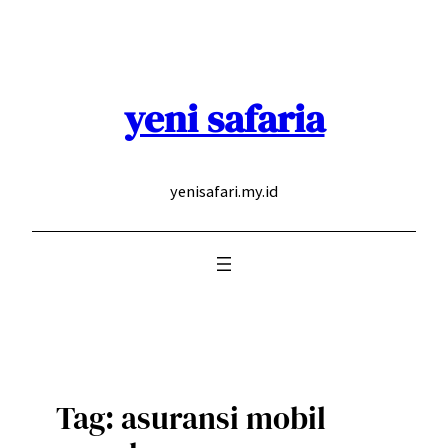
Skip
to
content
yeni safaria
yenisafari.my.id
Tag:
asuransi mobil