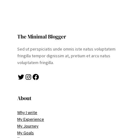
The Minimal Blogger
Sed ut perspiciatis unde omnis iste natus voluptatem
fringilla tempor dignissim at, pretium et arcu natus
voluptatem fringilla.
Twitter
Instagram
Facebook
About
Why I write
My Experience
My Journey
My Goals