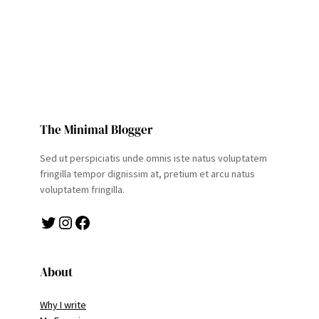
The Minimal Blogger
Sed ut perspiciatis unde omnis iste natus voluptatem
fringilla tempor dignissim at, pretium et arcu natus
voluptatem fringilla.
Twitter
Instagram
Facebook
About
Why I write