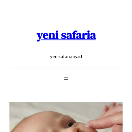
Skip
to
content
yeni safaria
yenisafari.my.id