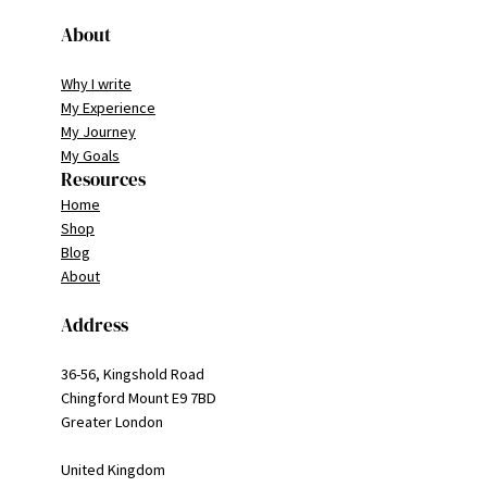
About
Why I write
My Experience
My Journey
My Goals
Resources
Home
Shop
Blog
About
Address
36-56, Kingshold Road
Chingford Mount E9 7BD
Greater London
United Kingdom