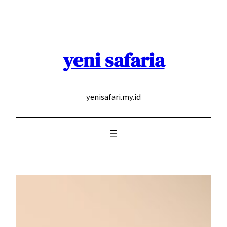
Skip
to
content
yeni safaria
yenisafari.my.id