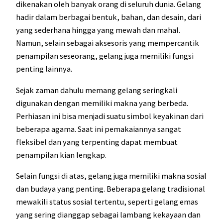
dikenakan oleh banyak orang di seluruh dunia. Gelang
hadir dalam berbagai bentuk, bahan, dan desain, dari
yang sederhana hingga yang mewah dan mahal.
Namun, selain sebagai aksesoris yang mempercantik
penampilan seseorang, gelang juga memiliki fungsi
penting lainnya.
Sejak zaman dahulu memang gelang seringkali
digunakan dengan memiliki makna yang berbeda.
Perhiasan ini bisa menjadi suatu simbol keyakinan dari
beberapa agama. Saat ini pemakaiannya sangat
fleksibel dan yang terpenting dapat membuat
penampilan kian lengkap.
Selain fungsi di atas, gelang juga memiliki makna sosial
dan budaya yang penting. Beberapa gelang tradisional
mewakili status sosial tertentu, seperti gelang emas
yang sering dianggap sebagai lambang kekayaan dan