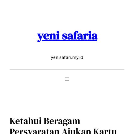
Skip
to
content
yeni safaria
yenisafari.my.id
Ketahui Beragam
Persyaratan Ajukan Kartu