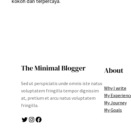
kokoh dan terpercaya.
The Minimal Blogger
About
Sed ut perspiciatis unde omnis iste natus
Why I write
voluptatem fringilla tempor dignissim
My Experienc
at, pretium et arcu natus voluptatem
My Journey
fringilla.
My Goals
Twitter
Instagram
Facebook