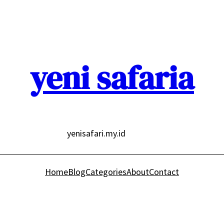
yeni safaria
yenisafari.my.id
Home
Blog
Categories
About
Contact