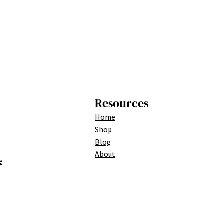
Resources
Home
Shop
Blog
About
e