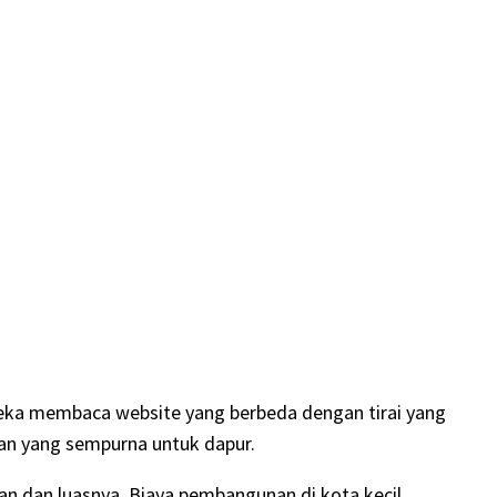
reka membaca website yang berbeda dengan tirai yang
ran yang sempurna untuk dapur.
dan luasnya. Biaya pembangunan di kota kecil