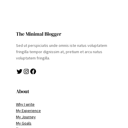
The Minimal Blogger
Sed ut perspiciatis unde omnis iste natus voluptatem
fringilla tempor dignissim at, pretium et arcu natus
voluptatem fringilla.
Twitter
Instagram
Facebook
About
Why I write
My Experience
My Journey
My Goals