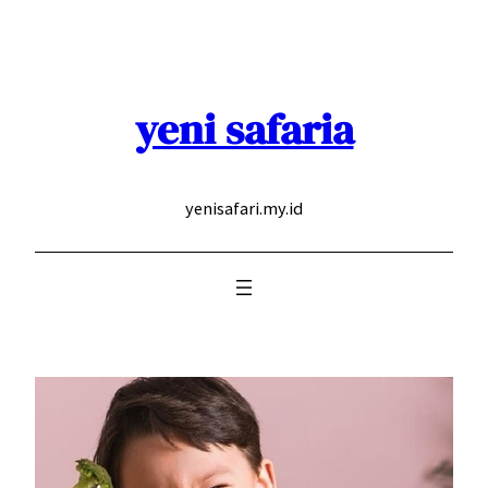
Skip
to
content
yeni safaria
yenisafari.my.id