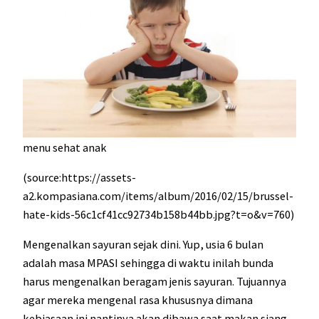
menu sehat anak
(source:https://assets-
a2.kompasiana.com/items/album/2016/02/15/brussel-
hate-kids-56c1cf41cc92734b158b44bb.jpg?t=o&v=760)
Mengenalkan sayuran sejak dini. Yup, usia 6 bulan
adalah masa MPASI sehingga di waktu inilah bunda
harus mengenalkan beragam jenis sayuran. Tujuannya
agar mereka mengenal rasa khususnya dimana
kebiasaan ini nantinya akan dibawa saat makan siang