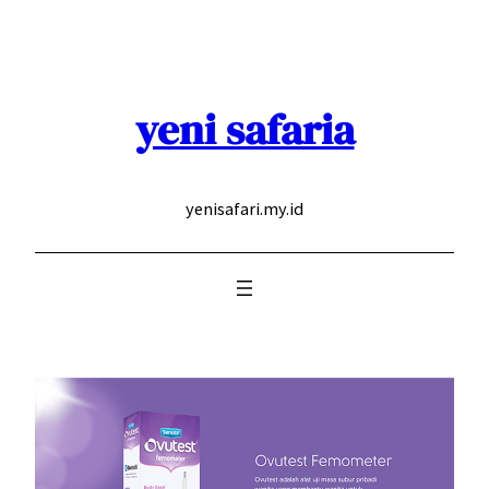
Skip
to
content
yeni safaria
yenisafari.my.id