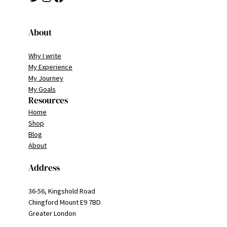
About
Why I write
My Experience
My Journey
My Goals
Resources
Home
Shop
Blog
About
Address
36-56, Kingshold Road
Chingford Mount E9 7BD
Greater London