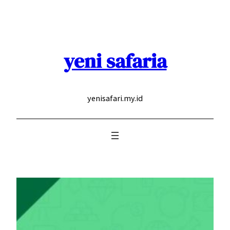
Skip
to
content
yeni safaria
yenisafari.my.id