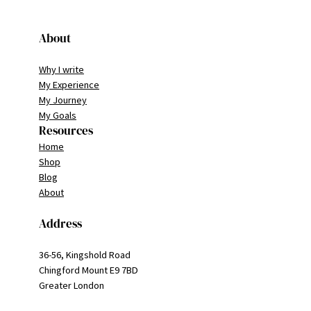
About
Why I write
My Experience
My Journey
My Goals
Resources
Home
Shop
Blog
About
Address
36-56, Kingshold Road
Chingford Mount E9 7BD
Greater London