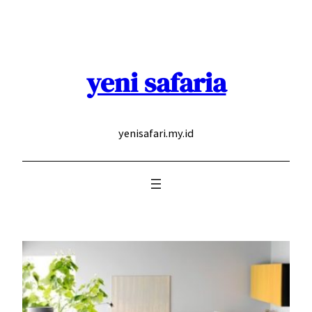
Skip
to
content
yeni safaria
yenisafari.my.id