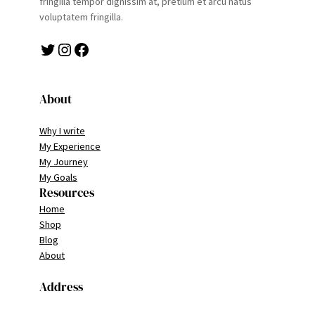
fringilla tempor dignissim at, pretium et arcu natus
voluptatem fringilla.
Twitter
Instagram
Facebook
About
Why I write
My Experience
My Journey
My Goals
Resources
Home
Shop
Blog
About
Address