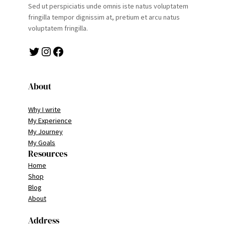
Sed ut perspiciatis unde omnis iste natus voluptatem
fringilla tempor dignissim at, pretium et arcu natus
voluptatem fringilla.
Twitter
Instagram
Facebook
About
Why I write
My Experience
My Journey
My Goals
Resources
Home
Shop
Blog
About
Address