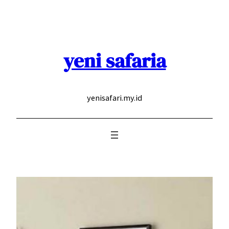
Skip
to
content
yeni safaria
yenisafari.my.id