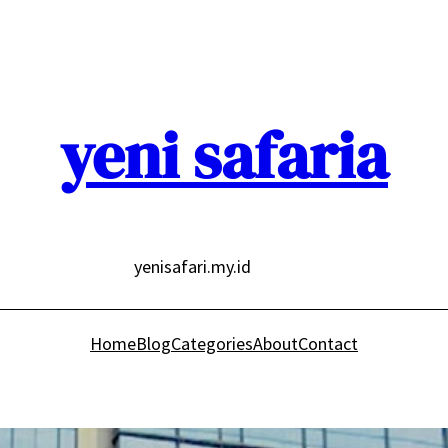
yeni safaria
yenisafari.my.id
Home
Blog
Categories
About
Contact