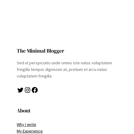
The Minimal Blogger
Sed ut perspiciatis unde omnis iste natus voluptatem
fringilla tempor dignissim at, pretium et arcu natus
voluptatem fringilla.
Twitter
Instagram
Facebook
About
Why I write
My Experience