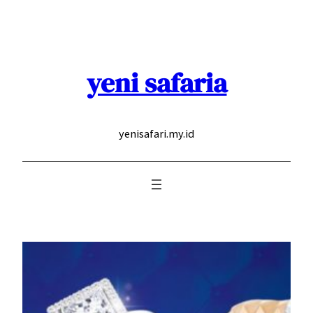
Skip
to
content
yeni safaria
yenisafari.my.id