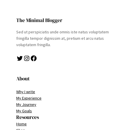
The Minimal Blogger
Sed ut perspiciatis unde omnis iste natus voluptatem
fringilla tempor dignissim at, pretium et arcu natus
voluptatem fringilla.
Twitter
Instagram
Facebook
About
Why I write
My Experience
My Journey
My Goals
Resources
Home