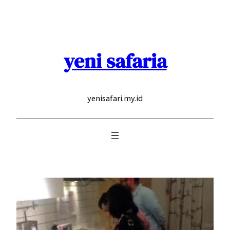
Skip
to
content
yeni safaria
yenisafari.my.id