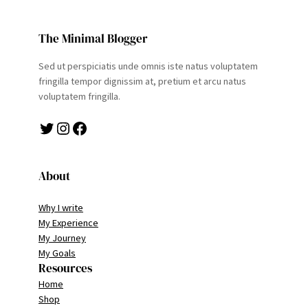
The Minimal Blogger
Sed ut perspiciatis unde omnis iste natus voluptatem
fringilla tempor dignissim at, pretium et arcu natus
voluptatem fringilla.
Twitter
Instagram
Facebook
About
Why I write
My Experience
My Journey
My Goals
Resources
Home
Shop