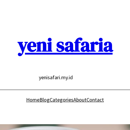
yeni safaria
yenisafari.my.id
Home
Blog
Categories
About
Contact