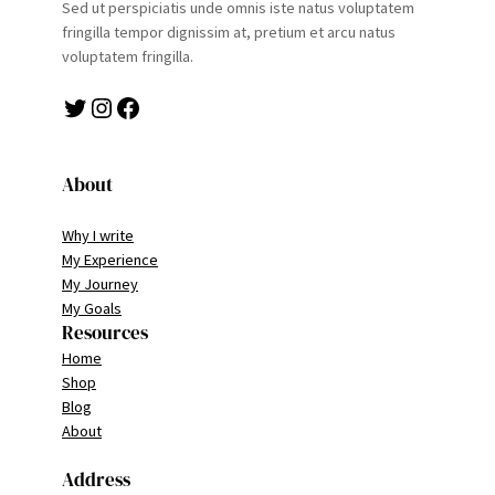
Sed ut perspiciatis unde omnis iste natus voluptatem
fringilla tempor dignissim at, pretium et arcu natus
voluptatem fringilla.
Twitter
Instagram
Facebook
About
Why I write
My Experience
My Journey
My Goals
Resources
Home
Shop
Blog
About
Address