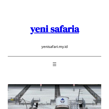
Skip
to
content
yeni safaria
yenisafari.my.id