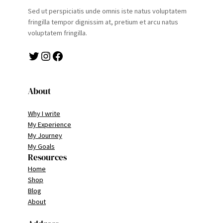
Sed ut perspiciatis unde omnis iste natus voluptatem
fringilla tempor dignissim at, pretium et arcu natus
voluptatem fringilla.
Twitter
Instagram
Facebook
About
Why I write
My Experience
My Journey
My Goals
Resources
Home
Shop
Blog
About