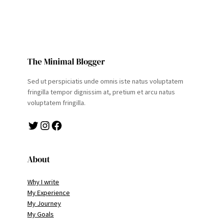
The Minimal Blogger
Sed ut perspiciatis unde omnis iste natus voluptatem
fringilla tempor dignissim at, pretium et arcu natus
voluptatem fringilla.
Twitter
Instagram
Facebook
About
Why I write
My Experience
My Journey
My Goals