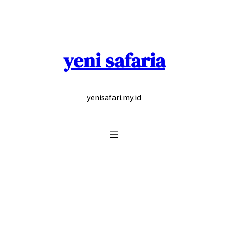
Skip
to
content
yeni safaria
yenisafari.my.id