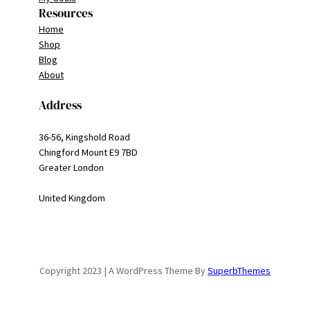
Resources
Home
Shop
Blog
About
Address
36-56, Kingshold Road
Chingford Mount E9 7BD
Greater London
United Kingdom
Copyright 2023 | A WordPress Theme By
SuperbThemes