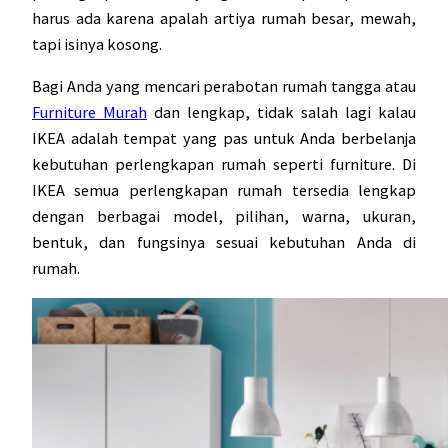
harus ada karena apalah artiya rumah besar, mewah,
tapi isinya kosong.
Bagi Anda yang mencari perabotan rumah tangga atau
Furniture Murah
dan lengkap, tidak salah lagi kalau
IKEA adalah tempat yang pas untuk Anda berbelanja
kebutuhan perlengkapan rumah seperti furniture. Di
IKEA semua perlengkapan rumah tersedia lengkap
dengan berbagai model, pilihan, warna, ukuran,
bentuk, dan fungsinya sesuai kebutuhan Anda di
rumah.