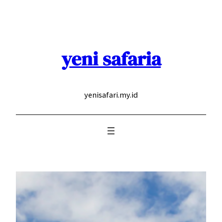
Skip
to
content
yeni safaria
yenisafari.my.id