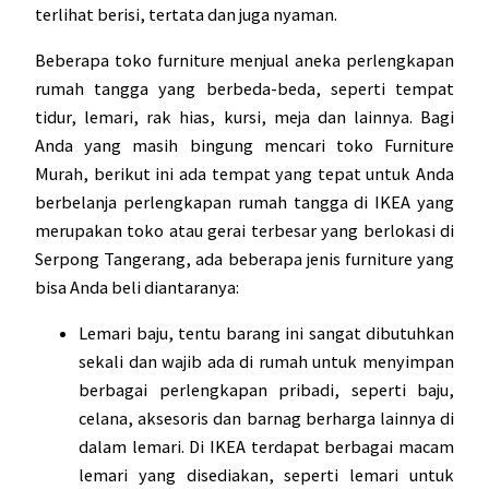
terlihat berisi, tertata dan juga nyaman.
Beberapa toko furniture menjual aneka perlengkapan
rumah tangga yang berbeda-beda, seperti tempat
tidur, lemari, rak hias, kursi, meja dan lainnya. Bagi
Anda yang masih bingung mencari toko Furniture
Murah, berikut ini ada tempat yang tepat untuk Anda
berbelanja perlengkapan rumah tangga di IKEA yang
merupakan toko atau gerai terbesar yang berlokasi di
Serpong Tangerang, ada beberapa jenis furniture yang
bisa Anda beli diantaranya:
Lemari baju, tentu barang ini sangat dibutuhkan
sekali dan wajib ada di rumah untuk menyimpan
berbagai perlengkapan pribadi, seperti baju,
celana, aksesoris dan barnag berharga lainnya di
dalam lemari. Di IKEA terdapat berbagai macam
lemari yang disediakan, seperti lemari untuk