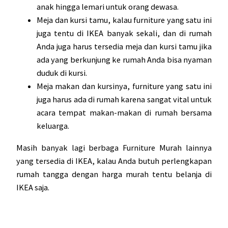
anak hingga lemari untuk orang dewasa.
Meja dan kursi tamu, kalau furniture yang satu ini
juga tentu di IKEA banyak sekali, dan di rumah
Anda juga harus tersedia meja dan kursi tamu jika
ada yang berkunjung ke rumah Anda bisa nyaman
duduk di kursi.
Meja makan dan kursinya, furniture yang satu ini
juga harus ada di rumah karena sangat vital untuk
acara tempat makan-makan di rumah bersama
keluarga.
Masih banyak lagi berbaga Furniture Murah lainnya
yang tersedia di IKEA, kalau Anda butuh perlengkapan
rumah tangga dengan harga murah tentu belanja di
IKEA saja.