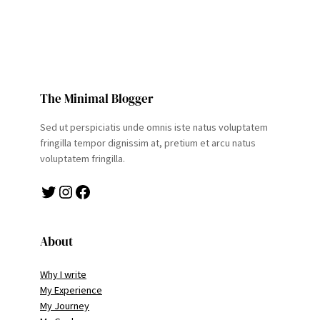
The Minimal Blogger
Sed ut perspiciatis unde omnis iste natus voluptatem
fringilla tempor dignissim at, pretium et arcu natus
voluptatem fringilla.
Twitter
Instagram
Facebook
About
Why I write
My Experience
My Journey