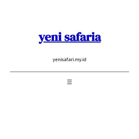
Skip
to
content
yeni safaria
yenisafari.my.id