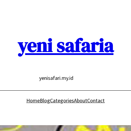
yeni safaria
yenisafari.my.id
Home
Blog
Categories
About
Contact