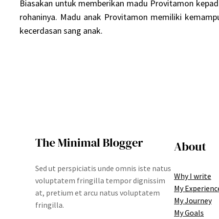
Biasakan untuk memberikan
madu Provitamon
kepada
rohaninya. Madu anak Provitamon memiliki kemamp
kecerdasan sang anak.
The Minimal Blogger
About
Sed ut perspiciatis unde omnis iste natus
Why I write
voluptatem fringilla tempor dignissim
My Experienc
at, pretium et arcu natus voluptatem
My Journey
fringilla.
My Goals