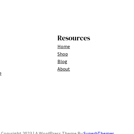
Resources
Home
Shop
Blog
About
e
Copyright 2023 | A WordPress Theme By
SuperbThemes