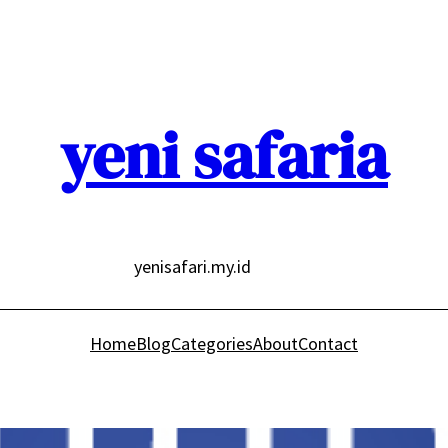
yeni safaria
yenisafari.my.id
Home
Blog
Categories
About
Contact