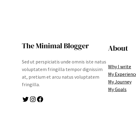
The Minimal Blogger
About
Sed ut perspiciatis unde omnis iste natus
Why I write
voluptatem fringilla tempor dignissim
My Experienc
at, pretium et arcu natus voluptatem
My Journey
fringilla.
My Goals
Twitter
Instagram
Facebook