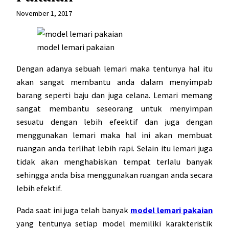
November 1, 2017
model lemari pakaian
Dengan adanya sebuah lemari maka tentunya hal itu
akan sangat membantu anda dalam menyimpab
barang seperti baju dan juga celana. Lemari memang
sangat membantu seseorang untuk menyimpan
sesuatu dengan lebih efeektif dan juga dengan
menggunakan lemari maka hal ini akan membuat
ruangan anda terlihat lebih rapi. Selain itu lemari juga
tidak akan menghabiskan tempat terlalu banyak
sehingga anda bisa menggunakan ruangan anda secara
lebih efektif.
Pada saat ini juga telah banyak
model lemari pakaian
yang tentunya setiap model memiliki karakteristik