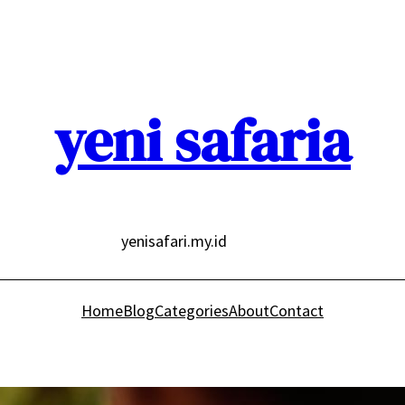
yeni safaria
yenisafari.my.id
Home
Blog
Categories
About
Contact