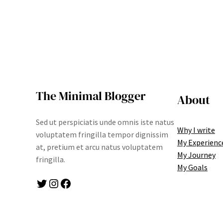
The Minimal Blogger
About
Sed ut perspiciatis unde omnis iste natus
Why I write
voluptatem fringilla tempor dignissim
My Experienc
at, pretium et arcu natus voluptatem
My Journey
fringilla.
My Goals
Twitter
Instagram
Facebook