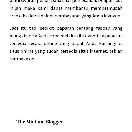
pembayaran penuh pada saat pemesanan. Dengan jasa
inilah maka kami dapat membantu mempermudah
transaksi Anda dalam pembayaran yang Anda lakukan.
Jadi Itu tadi sedikit paparan tentang faspay yang
mungkin bisa Anda coba melalui situs kami. Layanan ini
tersedia secara online yang dapat Anda kunjungi di
situs online yang sudah tersedia situs internet. sekian
terimakasih.
The Minimal Blogger