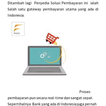
Ditambah lagi Penyedia Solusi Pembayaran ini ialah
Salah satu gateway pembayaran utama yang ada di
Indonesia.
Proses
pembayaran pun secara real-time dan sangat cepat.
Sepertihalnya Bank yang ada di Indonesia juga pernah