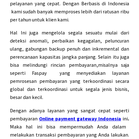
pelayanan yang cepat. Dengan Berbasis di Indonesia
kami sudah banyak memproses lebih dari ratusan ribu
per tahun untuk klien kami.
Hal Ini juga mengelola segala sesuatu mulai dari
deteksi anomali, perbaikan kegagalan, peluncuran
ulang, gabungan backup penuh dan inkremental dan
perencanaan kapasitas jangka panjang. Selain itu juga
bisa melindungi rincian pembayaran,misalnya saja
seperti Faspay yang menyediakan layanan
pemrosesan pembayaran yang terkoordinasi secara
global dan terkoordinasi untuk segala jenis bisnis,
besar dan kecil.
Dengan adanya layanan yang sangat cepat seperti
pembayaran
Online payment gateway Indonesia
ini
.
Maka hal ini bisa mempermudah Anda dalam
melakukan transaksi pembayaran yang Anda lakukan.