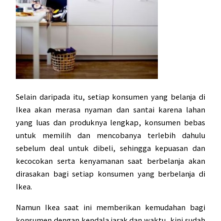
Selain daripada itu, setiap konsumen yang belanja di
Ikea akan merasa nyaman dan santai karena lahan
yang luas dan produknya lengkap, konsumen bebas
untuk memilih dan mencobanya terlebih dahulu
sebelum deal untuk dibeli, sehingga kepuasan dan
kecocokan serta kenyamanan saat berbelanja akan
dirasakan bagi setiap konsumen yang berbelanja di
Ikea.
Namun Ikea saat ini memberikan kemudahan bagi
konsumen dengan kendala jarak dan waktu, kini sudah