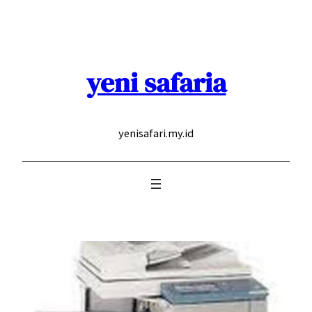
Skip
to
content
yeni safaria
yenisafari.my.id