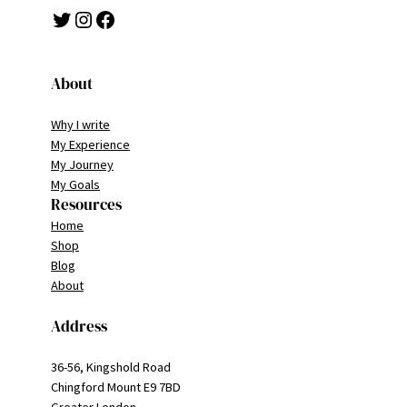
Twitter
Instagram
Facebook
About
Why I write
My Experience
My Journey
My Goals
Resources
Home
Shop
Blog
About
Address
36-56, Kingshold Road
Chingford Mount E9 7BD